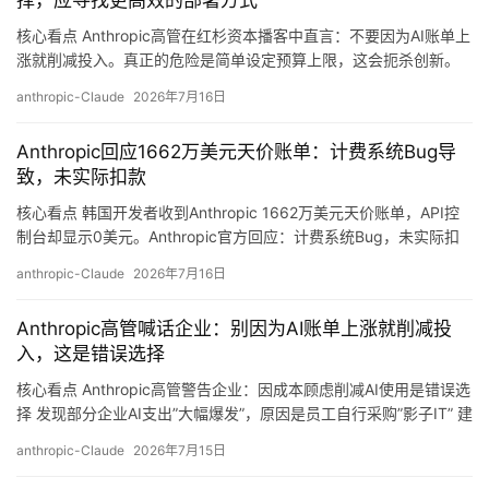
择，应寻找更高效的部署方式
核心看点 Anthropic高管在红杉资本播客中直言：不要因为AI账单上
涨就削减投入。真正的危险是简单设定预算上限，这会扼杀创新。
企业应该寻找更高效的部署方式，而非因噎废食。 AI成本焦虑正在
A
anthropic-Claude
2026年7月16日
蔓延 随着AI使用成本不断增加，越来越多企业开始质疑不断上涨的
I
AI账单。部分AI投资尚未带来足够的回报，无法证明高昂支出的合理
日
Anthropic回应1662万美元天价账单：计费系统Bug导
性。在这种背景下，一些企业选择直接削减AI投入。 但Anthr…
致，未实际扣款
报
核心看点 韩国开发者收到Anthropic 1662万美元天价账单，API控
制台却显示0美元。Anthropic官方回应：计费系统Bug，未实际扣
款，但信用卡已被冻结。 事件回顾 7月11日，韩国开发者
开
anthropic-Claude
2026年7月16日
@remy_notes在社交媒体上爆料，称自己收到了来自Anthropic的两
源
笔扣款账单：160万美元和1662万美元。诡异的是，在Claude API
项
Anthropic高管喊话企业：别因为AI账单上涨就削减投
控制台中，实际消费显示为0…
目
入，这是错误选择
核心看点 Anthropic高管警告企业：因成本顾虑削减AI使用是错误选
择 发现部分企业AI支出”大幅爆发”，原因是员工自行采购”影子IT” 建
应
议通过模型路由等策略平衡成本与收益，而非简单设预算上限
anthropic-Claude
2026年7月15日
用
OpenAI与Anthropic价格战升级：GPT-5.6Sol声称价格仅为Fable 5
的一半 详细解析 AI账单越来越贵，企业开…