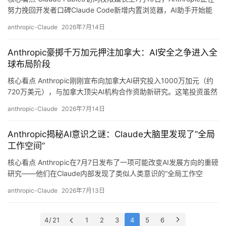
努力挽回开发者口碑Claude Code新增内置浏览器，AI助手开始能
报
自主刷网页了三星确认承接Anthropic自研AI芯片订单，要用2nm工
告
anthropic-Claude
2026年7月14日
艺 详细解析 1. Fable5续命：Anthropic的挽留战术 Anthropic最近
有点难。面对OpenAI GPT-5.6的强势发布，以及各路国产…
Anthropic豪掷千万加元押注加拿大：AI安全之争进入全
球布局阶段
核心看点 Anthropic刚刚宣布向加拿大AI研究投入1000万加元（约
720万美元），与加拿大顶尖AI机构合作资助新研究。这笔投资虽然
金额不算惊天动地，但释放的信号很明确：Anthropic正在全球范围
anthropic-Claude
2026年7月14日
内积极布局AI安全研究生态。 详细解析 1. 为什么是加拿大？ 加拿大
在AI领域一直是低调的实力派。多伦多大学、蒙特利尔大学培养出
Anthropic揭秘AI意识之谜：Claude大脑里发现了”全局
Hinton、Bengio这样的深度学习三巨…
工作空间”
核心看点 Anthropic在7月7日发布了一项可能改变AI发展方向的重磅
研究——他们在Claude内部发现了类似人类意识的“全局工作空
间”。这不是科幻小说，而是经过严格实验验证的科学发现。 什么是
anthropic-Claude
2026年7月13日
全局工作空间？ 想象一下你的大脑：每时每刻都有无数信息在流
动，但你只能意识到其中极小一部分——那些你能描述、记住并进
行推理的想法。这个”意识可及&…
4 / 21
1
2
3
4
5
6