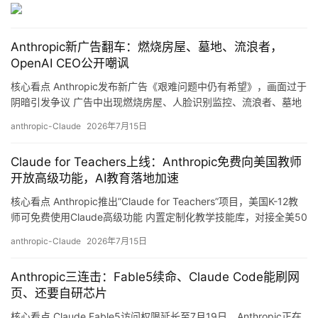
行
Anthropic新广告翻车：燃烧房屋、墓地、流浪者，
业
登录
注册
OpenAI CEO公开嘲讽
/
好
核心看点 Anthropic发布新广告《艰难问题中仍有希望》，画面过于
文
阴暗引发争议 广告中出现燃烧房屋、人脸识别监控、流浪者、墓地
等诡异画面 OpenAI CEO奥尔特曼公开嘲讽，质疑Anthropic的营销
anthropic-Claude
2026年7月15日
策略 科技行业人士批评Anthropic”拥有最糟糕的企业传播方式” 详细
解析 Anthropic一向以”AI道德标杆”自居…
教
Claude for Teachers上线：Anthropic免费向美国教师
程
开放高级功能，AI教育落地加速
核心看点 Anthropic推出”Claude for Teachers”项目，美国K-12教
师可免费使用Claude高级功能 内置定制化教学技能库，对接全美50
模
州学术标准，可自动生成教案和差异化教学计划 集成Claude Code
anthropic-Claude
2026年7月15日
型
等高级功能，支持班级数据分析和重复性任务自动化 已接入9家教
育工具合作伙伴，承诺不将教师对话用于模型训练 详细解析 Anth…
框
Anthropic三连击：Fable5续命、Claude Code能刷网
架
页、还要自研芯片
核心看点 Claude Fable5访问权限延长至7月19日，Anthropic正在