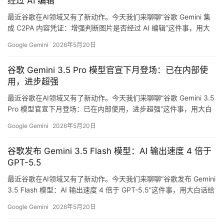
经过 AI 编辑
最近谷歌在AI领域又有了新动作。今天我们来聊聊“谷歌 Gemini 集
成 C2PA 内容凭证：增强判断图片是否经过 AI 编辑”这件事，用大
行
白话给大家解读一下这背后的技术逻辑和行业影响。 核心看点 5 月
Google Gemini
2026年5月20日
业
20 日消息，今天（5 月 20 日）召开的 2026 年谷歌 I/O 开发者大
登录
注册
/
会上，谷歌宣布 Gemini 集成 C2PA 内容凭证， 而 Gemi…
谷歌 Gemini 3.5 Pro 模型官宣下月登场：已在内部使
好
用，进步超强
文
最近谷歌在AI领域又有了新动作。今天我们来聊聊“谷歌 Gemini 3.5
Pro 模型官宣下月登场：已在内部使用，进步超强”这件事，用大白
话给大家解读一下这背后的技术逻辑和行业影响。 核心看点 5 月
教
Google Gemini
2026年5月20日
20 日消息，在今日的 2026 谷歌 I/O 开发者大会上，谷歌宣布 相关
程
技术正在加速落地，值得关注后续进展 相关技术正在加速落地，值
谷歌发布 Gemini 3.5 Flash 模型：AI 输出速度 4 倍于
得关注后续进展 …
GPT-5.5
模
最近谷歌在AI领域又有了新动作。今天我们来聊聊“谷歌发布 Gemini
型
3.5 Flash 模型：AI 输出速度 4 倍于 GPT-5.5”这件事，用大白话给
框
大家解读一下这背后的技术逻辑和行业影响。 核心看点 5 月 20 日
Google Gemini
2026年5月20日
架
消息，在今日的 2026 谷歌 I/O 开发者大会上，谷歌 CEO 桑达尔 ·
皮查伊（Sundar Pichai）宣布推出 G…