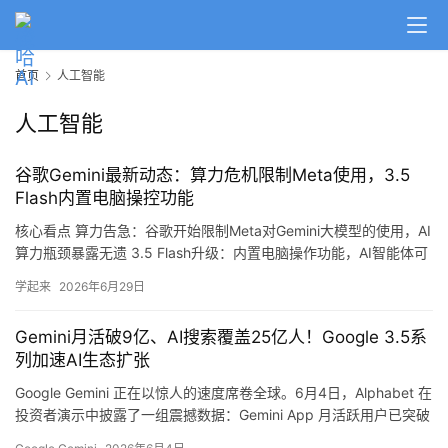
首页
人工智能
人工智能
谷歌Gemini最新动态：算力危机限制Meta使用，3.5
Flash内置电脑操控功能
核心看点 算力告急：谷歌开始限制Meta对Gemini大模型的使用，AI
算力瓶颈暴露无遗 3.5 Flash升级：内置电脑操作功能，AI智能体可
直接操控你的电脑 用户暴增：Gemini App月活突破9亿，一年内翻
学起来
2026年6月29日
倍增长 Pro版延期：备受期待的Gemini 3.5 Pro将推迟至7月发布 算
力危机：谷歌对Meta”限流” 6月29日，据《金融时报》报道…
Gemini月活破9亿、AI搜索覆盖25亿人！Google 3.5系
列加速AI生态扩张
Google Gemini 正在以惊人的速度席卷全球。6月4日，Alphabet 在
投资者演示中披露了一组震撼数据：Gemini App 月活跃用户已突破
9亿，一年内从4亿翻倍增长；而 Google 搜索的 AI 概览功能已覆盖