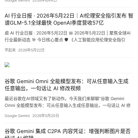
Google Gemini
2026年6月4日
25亿用户——这意味着全球近三分之一的人都在使用 Gemini 驱动
的搜索体验。 核心看点 Gemini App 月活突破9亿：同比增长超
AI 行业日报 · 2026年5月22日｜AI伦理安全指引发布 智
100%，成为…
谱GLM-5.1全球最快 OpenAI季度营收57亿
📰 AI 行业日报 · 2026年5月22日 📅 2026年5月22日 | 聚焦全球AI
A
行业最新动态 🎯 今日核心要点 🛡️ 《人工智能应用伦理安全指引
I
1.0》发布 清华、阿里、华为等联合起草，AI治理进入标准化阶段
日
学起来
2026年5月22日
⭐⭐⭐⭐⭐ ⚡ 智谱 GLM-5.1 高速版跑出 400 tokens/s 刷新全球大模
报
型 API 速度上限，国产模型性能再突破 ⭐⭐⭐⭐⭐ 💰 OpenAI …
谷歌 Gemini Omni 全能模型发布：可从任意输入生成
开
任意输出，一句话让 AI 修改视频
源
项
最近谷歌在AI领域又有了新动作。今天我们来聊聊“谷歌 Gemini
目
Omni 全能模型发布：可从任意输入生成任意输出，一句话让 AI 修
改视频”这件事，用大白话给大家解读一下这背后的技术逻辑和行业
Google Gemini
2026年5月20日
影响。 核心看点 5 月 20 日消息，在今日的 2026 谷歌 I/O 开发者
大会上，谷歌正式发布了 Gemini Omni 模型。 ，该模型在处理文
应
谷歌 Gemini 集成 C2PA 内容凭证：增强判断图片是否
字、图像…
用