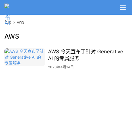
A
I
首页
AWS
日
报
AWS
AWS 今天宣布了针对 Generative
开
AI 的专属服务
源
项
2023年4月14日
目
应
用
行