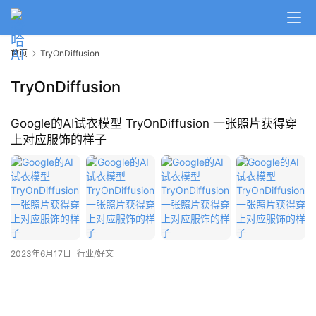
A
I
首页
TryOnDiffusion
日
报
TryOnDiffusion
Google的AI试衣模型 TryOnDiffusion 一张照片获得穿
开
上对应服饰的样子
源
项
目
应
用
2023年6月17日
行业/好文
行