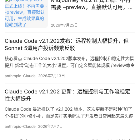
Midjourney V8.2 正式上线！不再
需要 –preview，直接默认可用，生
成效果真的惊艳到我了
2026年7月25日
A
I
Claude Code v2.1.202发布：远程控制大幅提升，但
日
Sonnet 5遭用户投诉频繁反驳
报
核心看点 Claude Code v2.1.202版本发布，远程控制和稳定性大幅
提升 新增”动态工作流大小”设置，可自定义智能体规模 /review命令
回归快速单次审查模式 但Claude Sonnet 5遭大量用户投诉：频繁
开
anthropic-Claude
2026年7月13日
反驳、说教成风 详细解析 Claude Code最近更新了v2.1.202版本，
源
主要优化了三个方向： 1. 工作流更灵活新增了&#…
项
Claude Code v2.1.202 更新：远程控制与工作流稳定
目
性大幅提升
Claude Code 最近推送了 v2.1.202 版本，这次更新不是那种”加了
个按钮”的小修小补，而是实打实地解决了开发者日常用起来最头疼
应
的几个问题。 动态工作流：让AI自己决定用多少力 最值得关注的新
anthropic-Claude
2026年7月7日
用
功能是”动态工作流大小”设置。以前 Claude Code 处理任务时，智
能体的规模是固定的，这就导致了一个尴尬的局面：简单任…