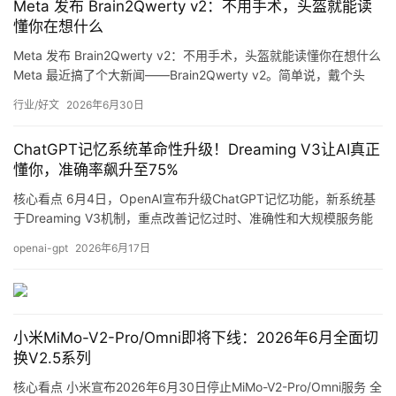
Meta 发布 Brain2Qwerty v2：不用手术，头盔就能读
懂你在想什么
行
Meta 发布 Brain2Qwerty v2：不用手术，头盔就能读懂你在想什么
业
登录
注册
Meta 最近搞了个大新闻——Brain2Qwerty v2。简单说，戴个头
/
盔，不用开刀，不用植入任何东西，它就能把你脑子里正在想的词
好
行业/好文
2026年6月30日
实时转换成文字。 **这玩意儿到底怎么工作** 核心技术叫 MEG，
文
脑磁图。大脑神经元放电时会产生微弱的磁场，MEG 头盔里密密麻
ChatGPT记忆系统革命性升级！Dreaming V3让AI真正
麻的传感器捕捉这些磁信号，然后 A…
懂你，准确率飙升至75%
教
核心看点 6月4日，OpenAI宣布升级ChatGPT记忆功能，新系统基
程
于Dreaming V3机制，重点改善记忆过时、准确性和大规模服务能
力。算力消耗降低约80%，自动记忆功能将普及至所有免费用户。
openai-gpt
2026年6月17日
详细解析 什么是Dreaming V3？ ChatGPT记忆系统原本用于记住用
户偏好和长期信息，减少每次对话都要重新说明背景的麻烦。2024
模
年4月首次推出，到2025年4月首次把…
型
框
小米MiMo-V2-Pro/Omni即将下线：2026年6月全面切
架
换V2.5系列
核心看点 小米宣布2026年6月30日停止MiMo-V2-Pro/Omni服务 全