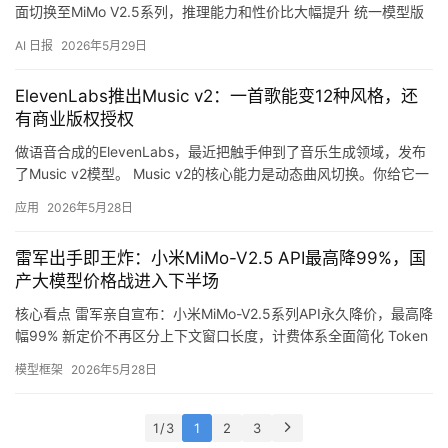
面切换至MiMo V2.5系列，推理能力和性价比大幅提升 统一模型版
报
本，提升开发者调用效率和平台稳定性 小米发了个通知：MiMo-V2-
AI 日报
2026年5月29日
告
Pro和Omni两个老模型，2026年6月30日正式下线。之后全面切到
MiMo V2.5系列。 先说为什么要下线。模型迭代很快，V2-Pro和
ElevenLabs推出Music v2：一首歌能变12种风格，还
Omni是上一代产品…
有商业版权授权
做语音合成的ElevenLabs，最近把触手伸到了音乐生成领域，发布
了Music v2模型。 Music v2的核心能力是动态曲风切换。你给它一
段旋律，它可以无缝切换风格——比如前半段是歌剧咏叹调，后半
应用
2026年5月28日
段瞬间变成重金属摇滚，节奏和流畅度都能保持住。这以往需要专
业音乐人花大量时间改编，现在AI一键搞定。 另一个硬需求是版权
雷军出手即王炸：小米MiMo-V2.5 API最高降99%，国
合规。Music v2训练数据全部是合法授权的，生成的音乐…
产大模型价格战进入下半场
核心看点 雷军亲自宣布：小米MiMo-V2.5系列API永久降价，最高降
幅99% 新定价不再区分上下文窗口长度，计费体系全面简化 Token
Plan用户同等价格下用量提升至原来的5-8倍 5月27日0点全球同步
模型框架
2026年5月28日
生效 详细解析 降价的尺度：从腰斩到脚踝斩 5月27日一早，雷军在
微博上扔下一颗炸弹：小米自研大模型MiMo-V2.5系列API永久性降
价，最高降幅达到99%。这不是限…
1 / 3
1
2
3