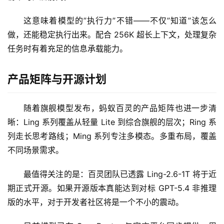
这意味着模型的”执行力”不错——不仅”知道”该怎么
做，还能稳定执行出来。配合 256K 超长上下文，处理复杂
行
任务时有着充足的信息承载能力。
业
登录
注册
/
好
产品矩阵与开源计划
文
随着旗舰模型发布，蚂蚁百灵的产品矩阵也进一步清
晰：Ling 系列覆盖从轻量 Lite 到综合旗舰的层次；Ring 系
教
列走长思考路线；Ming 系列专注多模态。多重布局，覆盖
程
不同场景需求。
最值得关注的是：百灵团队已透露 Ling-2.6-1T 将于近
模
型
期正式开源。如果开源版本真能达到对标 GPT-5.4 非推理
框
版的水平，对于开发者社区将是一个不小的震动。
架