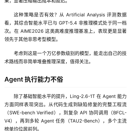
果，显著压缩输出成本和延迟。
这种策略是否有效？从 Artificial Analysis 评测数据
看，其综合智能水平已与 GPT-5.4 非推理模式处于同一档
次。在 AIME2026 这类高难度推理基准上，表现更是显著
A
领先于其他非思考型模型。
I
日
考虑到这是一个万亿参数级别的模型，能走出自己的技
报
术路线而非简单堆叠推理深度，值得关注。
开
Agent 执行能力不俗
源
项
除了基础智能水平的提升，Ling-2.6-1T 在 Agent 能力
目
方面同样表现突出。从代码生成到缺陷修复的完整工程流
（SWE-bench Verified），到复杂 API 协同调用（BFCL-
V4），再到多轮 Agent 任务（TAU2-Bench），多个主流
应
榜单均位居前列。
用