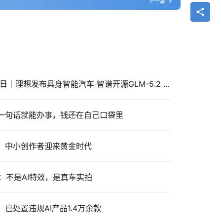
下一篇
AI 行业日报 · 2026年6月17日｜理想发布具身智能汽车 智谱开源GLM-5.2 微信支付推出AI专属卡
喊一句话就能办事，钱还在自己口袋里
源，中小创作者迎来黄金时代
胎：不是AI特效，是真车实拍
已处置违规AI产品1.4万余款