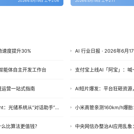
2026年5月19日 上午2:06
2026年5月19日 上午2:11
p启动速度提升30%
E迈向智能体自主开发工作台
支付宝上线AI「阿宝」：
境运营一站式指南
AI短片爆发：平台狂砸资
思格发布能源行业首个全域AI智能体SigenAgent：光储系统从”对话助手”变”自动执行者”
小米高管亲测160km/h爆
什么比算法更值钱？
中央网信办整治AI应用乱象：