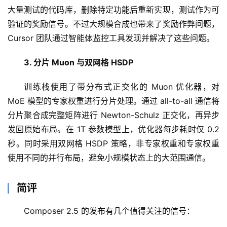
大量测试的代码库，删除特定功能后重新实现，测试作为可
验证的奖励信号。不过大规模合成也带来了奖励作弊问题，
Cursor 团队通过智能体监控工具发现并解决了这些问题。
开
源
3. 分片 Muon 与双网格 HSDP
项
目
训练栈使用了带分布式正交化的 Muon 优化器，对 
MoE 模型的专家权重进行分片处理。通过 all-to-all 通信将
应
分片聚合成完整矩阵进行 Newton-Schulz 正交化，再异步
用
发回原始布局。在 1T 参数模型上，优化器每步耗时仅 0.2 
秒。同时采用双网格 HSDP 策略，非专家权重和专家权重
使用不同的并行布局，避免小规模状态上的大范围通信。
行
业
登录
注册
简评
/
好
Composer 2.5 的发布有几个值得关注的信号：
文