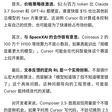
首先，
价格策略很激进
。$2.5/百万 token 比 Claude 
3.7 Sonnet 和 GPT-4o 都便宜，速度快版 $15 也比其他前
教
沿模型的 fast 方案便宜。这说明 Cursor 在计算成本控制
程
上有自己的优势，也可能是为了快速抢占市场份额。
其次，
与 SpaceXAI 的合作很有意思
。Colossus 2 的 
模
100 万个 H100 等效算力不是小数目，如果真能训出「规模
型
显著更大的模型」，Cursor 可能会在代码智能体这个赛道
框
架
上拉开差距。
最后，
文本反馈的定向 RL 是一个实用创新
。不是搞什
么宏大的新算法，而是解决「模型知道错了但不知道哪里错
报
告
了」这个具体问题。这种问题导向的工程思维，可能是 
Cursor 能持续迭代的关键。
对开发者来说，Composer 2.5 首周双倍用量是个不错
的尝鲜机会。如果平时用 Cursor 写代码，不妨切换到 2.5 