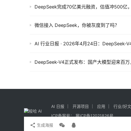
DeepSeek完成70亿美元融资，估值冲500
微信接入 DeepSeek，你被灰度到了吗？
DeepSeek-V4正式发布：国产大模型迎来百
AI 日报
开源项目
应用
行业/好
ICP备案号：
冀ICP备12021826号
生成海报