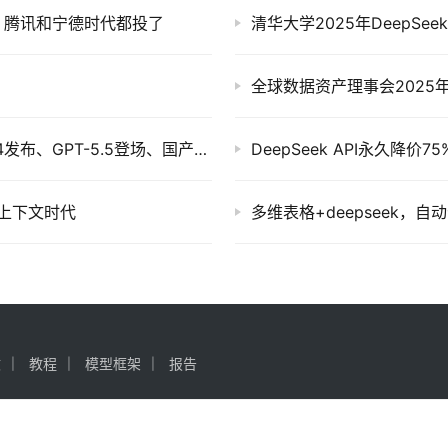
亿，腾讯和宁德时代都投了
清华大学2025年DeepSeek
全球数据资产理事会2025年
AI 行业日报 · 2026年4月24日：DeepSeek-V4发布、GPT-5.5登场、国产芯片集体Day-0适配
DeepSeek API永久降
万上下文时代
多维表格+deepseek，
文
教程
模型框架
报告