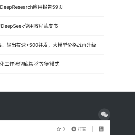
DeepResearch应用报告59页
DeepSeek使用教程蓝皮书
价75%：输出提速+500并发，大模型价格战再升级
自动化工作流彻底摆脱‘等待’模式
0
打赏