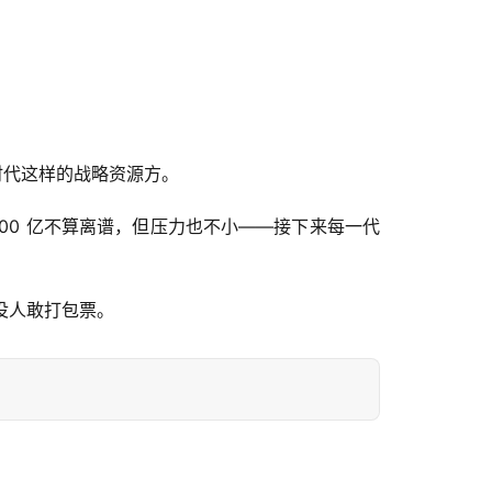
时代这样的战略资源方。
Seek 500 亿不算离谱，但压力也不小——接下来每一代
，没人敢打包票。