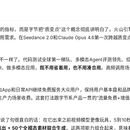
的指标，而是字节把”质变点”这个概念彻底讲明白了。火山引
在Seedance 2.0和Claude Opus 4.6第一次跨越质
不一样了。代码测试全球第一梯队、多模态Agent评测领先、
nt、做多模态应用，
既不用省着用，也不用凑合用
。高频调用场
包App和日常API继续免费服务大众用户，保持用户基本盘和品
师等生产力场景收费。这套打法跟字节系产品一贯的”流量免费+增
。谭待说了句很直白的话：在它出来之前视频模型更像玩具，5到10秒
出 + 50个全模态素材联合生成
，这两项能力组合起来，意味着