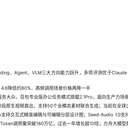
ding、Agent、VLM三大方向能力跃升，多项评测优于Claud
us 4.6降低约80%，高频调用场景价格再降一半
务大众，豆包专业版办公任务模式搭载2.1Pro，面向生产力场
单段原生视频直出，支持50个全模态素材联合生成；当前在全球
.0 Pro支持交互式精准编辑与可编辑分层设计图；Seed-Audio 
oken调用量突破180万亿，过去一年增长超10倍；方舟大模型