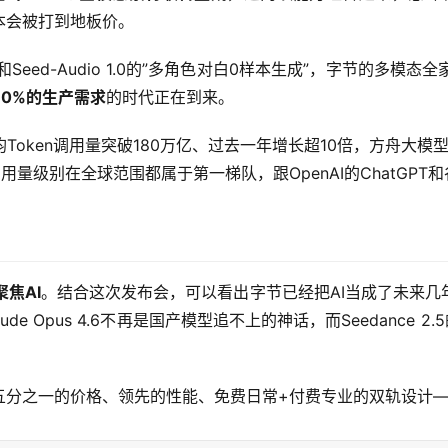
本会被打到地板价。
编辑”和Seed-Audio 1.0的”多角色对白0样本生成”，字节的多
0%的生产需求
的时代正在到来。
oken调用量突破180万亿、过去一年增长超10倍，方舟大模
用量级别在全球范围都属于第一梯队，跟OpenAI的ChatGPT和
焦AI
。结合这次发布会，可以看出字节已经把AI当成了未来
e Opus 4.6不再是国产模型追不上的神话，而Seedance 
五分之一的价格、领先的性能、免费日常+付费专业的双轨设计