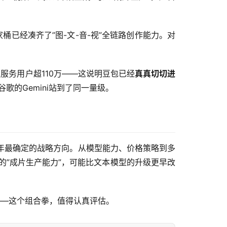
模态全家桶已经凑齐了”图-文-音-视”全链路创作能力。对
型服务用户超110万——这说明豆包已经
真真切切进
谷歌的Gemini站到了同一量级。
几年最确定的战略方向。从模型能力、价格策略到多
2.5的”成片生产能力”，可能比文本模型的升级更早改
——这个组合拳，值得认真评估。