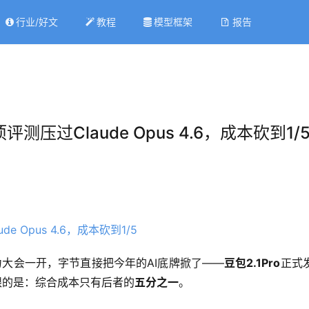
行业/好文
教程
模型框架
报告
评测压过Claude Opus 4.6，成本砍到1/
动力大会一开，字节直接把今年的AI底牌掀了——
豆包2.1Pro
正式
最扎眼的是：综合成本只有后者的
五分之一
。