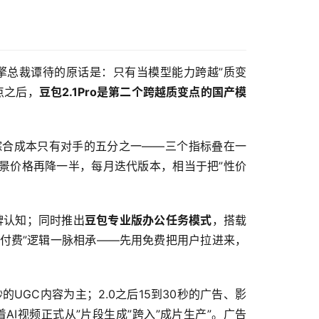
擎总裁谭待的原话是：只有当模型能力跨越”质变
变点之后，
豆包2.1Pro是第二个跨越质变点的国产模
综合成本只有对手的五分之一——三个指标叠在一
景价格再降一半，每月迭代版本，相当于把”性价
牌认知；同时推出
豆包专业版办公任务模式
，搭载
值付费”逻辑一脉相承——先用免费把用户拉进来，
的UGC内容为主；2.0之后15到30秒的广告、影
AI视频正式从”片段生成”跨入”成片生产”。广告