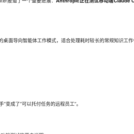
mputer报道了一个重要进展：
Anthropic正在测试移动端Claude C
。
为Claude设计的桌面导向智能体工作模式，适合处理耗时较长的常规知
答助手”变成了”可以托付任务的远程员工”。