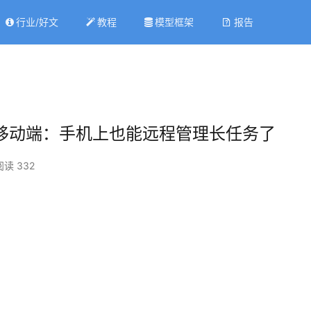
行业/好文
教程
模型框架
报告
owork移动端：手机上也能远程管理长任务了
阅读 332