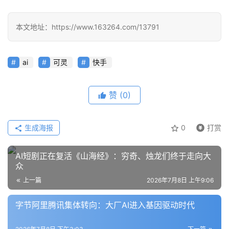
报
告
本文地址：https://www.163264.com/13791
ai
可灵
快手
赞
(0)
生成海报
0
打赏
AI短剧正在复活《山海经》：穷奇、烛龙们终于走向大
众
上一篇
2026年7月8日 上午9:06
字节阿里腾讯集体转向：大厂AI进入基因驱动时代