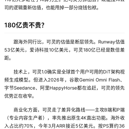
司的逻辑重新估值，也能甩掉一部分烧钱包袱。
A
180亿贵不贵？
I
日
报
跟海外同行比，可灵的估值是断层领先。Runway估值
53亿美元，爱诗科技10亿美元，可灵180亿已经是数倍差
距。
开
源
技术上，可灵1.0确实是全球首个用户可用的DiT架构视
项
频生成模型。但进入2026年，谷歌Gemini Omni Flash、
目
字节Seedance、阿里HappyHorse都在追赶，可灵的领先
优势正在收窄。
应
商业化方面，可灵走了差异化路线——主攻B端和P端
用
（专业内容生产者），率先推出原生4K直出功能。海外收
入占比约70%，今年3月ARR接近5亿美元。按PS算约36