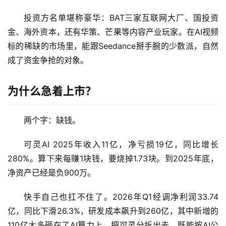
投资方名单堪称豪华：BAT三家互联网大厂、国投资
金、海外资本，还有华策、芒果等内容产业玩家。在AI视频
标的稀缺的市场里，能跟Seedance掰手腕的少数派，自然
成了资金争抢的对象。
为什么急着上市？
两个字：缺钱。
可灵AI 2025年收入11亿，净亏损19亿，同比增长
280%。算下来每赚1块钱，要烧掉1.73块。到2025年底，
净资产已经是负900万。
快手自己也扛不住了。2026年Q1经调净利润33.74
亿，同比下滑26.3%，研发成本飙升到260亿，其中新增的
110亿大多砸在了AI算力上。把可灵分拆出去，既能按AI公