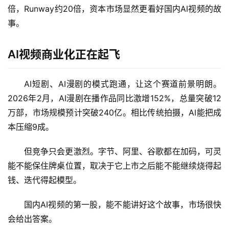
倍，Runway约20倍，资本市场显然更看好国内AI视频的故
行
事。
业
登录
注册
/
好
AI视频商业化正在起飞
文
AI短剧、AI漫剧的模式跑通，让这个赛道前景明朗。
2026年2月，AI漫剧在播作品同比激增152%，总量突破12
教
万部，市场规模预计突破240亿。相比传统拍摄，AI能把成
程
本压缩9成。
但竞争只会更激烈。字节、阿里、谷歌都在加码，可灵
模
能不能保住牌桌位置，取决于它上市之后能不能继续烧得起
型
框
钱、迭代得起模型。
架
国内AI视频的第一股，能不能讲好这个故事，市场很快
会给出答案。