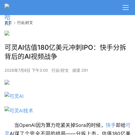
首页
行业/好文
可灵AI估值180亿美元冲刺IPO：快手分拆
背后的AI视频战争
2026年7月8日 下午3:00
行业/好文
阅读 291
当OpenAI因为算力吃紧关掉Sora的时候，
快手
却给
可
灵
AI谋了个完全不同的结局——分拆上市，估值180亿美