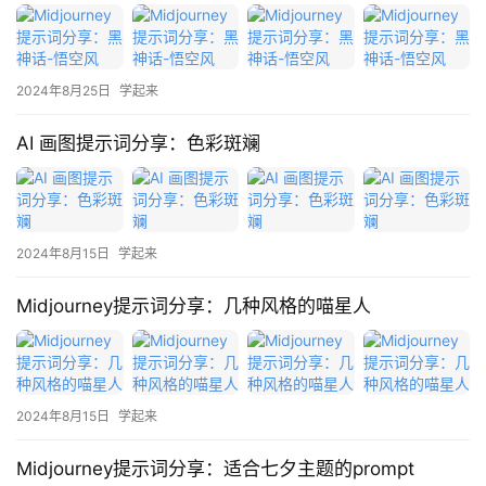
用
2024年8月25日
学起来
行
业
登录
注册
AI 画图提示词分享：色彩斑斓
/
好
文
2024年8月15日
学起来
教
Midjourney提示词分享：几种风格的喵星人
程
模
2024年8月15日
学起来
型
框
Midjourney提示词分享：适合七夕主题的prompt
架