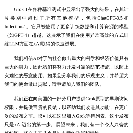
Grok-1在各种基准测试中显示出了强大的结果，在其计
开
算类别中超过了所有其他模型，包括ChatGPT-3.5和
源
项
Inflection-1。它只被使用了更多训练数据和计算资源的模型
目
（如GPT-4）超越。这展示了我们在使用异常高效的方式训
练LLM方面在xAI取得的快速进展。
应
我们相信AI对于为社会做出重大的科学和经济价值具有
用
巨大的潜力，因此我们将努力开发可靠的防范措施，以防止
灾难性的恶意使用。如果您分享我们的乐观主义，并希望为
我们的使命做出贡献，请申请加入我们的团队。
行
业
登录
注册
我们正在向美国的一部分用户提供Grok原型的早期访问
/
权限，并提供宝贵的反馈，以帮助我们改进其功能，在更广
好
文
泛的发布之前。您可以在这里加入Grok等待列表。这个发布
只是xAI迈出的第一步。展望未来，我们有一个令人兴奋的