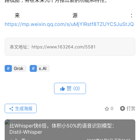
路线图，将在未来几个月推出新的功能和特性。
教
程
来源：
https://mp.weixin.qq.com/s/uMjYlRstf8TZUYCSJuStJQ
模
型
本文地址：https://www.163264.com/5581
框
架
Grok
x.AI
报
赞
(0)
告
生成海报
0
打赏
比Whisper快6倍，体积小50%的语音识别模型：
Distil-Whisper