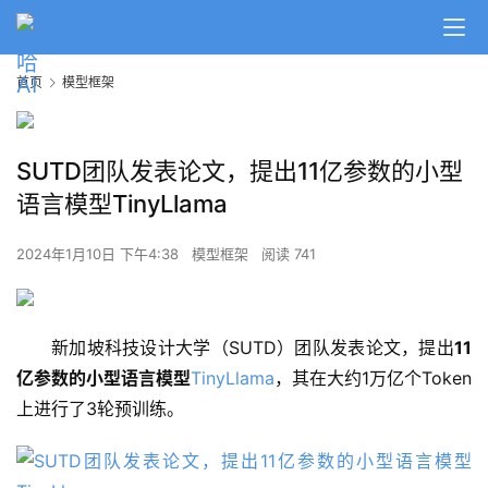
首页
模型框架
SUTD团队发表论文，提出11亿参数的小型
A
语言模型TinyLlama
I
日
2024年1月10日 下午4:38
模型框架
阅读 741
报
新加坡科技设计大学（SUTD）团队发表论文，提出
11
开
亿参数的小型语言模型
TinyLlama
，其在大约1万亿个Token
源
项
上进行了3轮预训练。
目