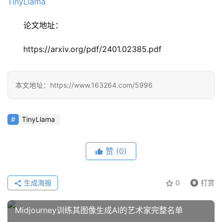
应
论文地址：
用
https://arxiv.org/pdf/2401.02385.pdf
行
业
登录
注册
本文地址：https://www.163264.com/5996
/
好
文
TinyLlama
赞
(0)
教
程
生成海报
0
打赏
模
Midjourney训练其图像生成AI的艺术家完整名单
型