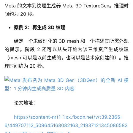
Meta 的文本到纹理生成器 Meta 3D TextureGen。推理时
间约为 20 秒。
案例 2：再生成 3D 纹理
给定一个未纹理化的 3D mesh 和一个描述其所需外观
A
的提示。阶段 2 还可以从头开始为该三维资产生成纹理
I
（mesh 可以是以前生成的，也可以是艺术家创建的）。推
日
理时间约为 20 秒。
报
开
源
论文地址：
项
目
https://scontent-nrt1-1.xx.fbcdn.net/v/t39.2365-
6/449707112_509645168082163_21937121345086582