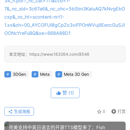
34_n.pdf?_nc_cat=111&ccb=1-
应
7&_nc_sid=3c67a6&_nc_ohc=5bSbn3KaluAQ7kNvgEbO
用
cxp&_nc_ht=scontent-nrt1-
1.xx&oh=00_AYCOFUI8gCpZo3viFPOnWVujIlEencGuSJI
OONcYreFuBQ&oe=668A88D1
行
业
登录
注册
/
好
本文地址：https://www.163264.com/8546
文
3DGen
Meta
Meta 3D Gen
教
程
赞
(1)
生成海报
0
打赏
模
型
完美支持中英日语言的开源TTS模型来了：Fish
框