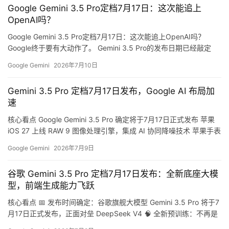
Google Gemini 3.5 Pro定档7月17日：这次能追上
摄实景图像：每隔数秒自动抓拍画面 场景化智能问答：依托实时采
OpenAI吗？
集…
报
Google Gemini 3.5 Pro定档7月17日：这次能追上OpenAI吗？
告
Google终于要有大动作了。 Gemini 3.5 Pro的发布日期已经敲定
——7月17日。这是Google在AI大模型赛道上的又一次押注，也是
Google Gemini
2026年7月10日
Gemini系列迄今为止最受期待的一次升级。 核心看点：3.5 Pro到底
升级了什么？ 虽然Google还没有公布完整的技术细节，但从各方泄
Gemini 3.5 Pro 定档7月17日发布，Google AI 布局加
露的信息…
速
核心看点 Google Gemini 3.5 Pro 确定将于7月17日正式发布 苹果
iOS 27 上线 RAW 9 图像处理引擎，集成 AI 协同降噪技术 苹果手表
首次上线 Siri AI，11年语音助手彻底进化 Google 与苹果在 AI 领域
Google Gemini
2026年7月9日
展开激烈竞争 Gemini 3.5 Pro 即将登场 据 IT之家 7月6日报道，
Google 的 Gemini 3.5 Pro…
谷歌 Gemini 3.5 Pro 定档7月17日发布：全新底座大模
型，前端生成能力飞跃
核心看点 📅 发布时间确定：谷歌旗舰大模型 Gemini 3.5 Pro 将于7
月17日正式发布，正面对垒 DeepSeek V4 🧠 全新预训练：不再是
基于 Gemini 2.5 Pro 的改良版，而是全新底座大模型，团队宁愿跳