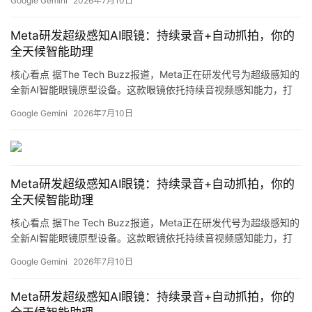
Google Gemini
2026年7月10日
地到现有在售智能眼镜产品。 超级感知功能 这款原型眼镜的核心能
力包括： 持续收录环境音频：设备可持续监听周围环境声音 自动拍
Meta研发超级感知AI眼镜：持续录音+自动抓拍，你的
摄实景图像：每隔数秒自动抓拍画面 场景化智能问答：依托实时采
全天候智能助理
集…
核心看点 据The Tech Buzz报道，Meta正在研发代号为超级感知的
A
全新AI智能眼镜原型设备。这款眼镜依托持续音视频感知能力，打
I
造全天候陪伴式智能个人助理，相关功能后续有望通过软件更新落
Google Gemini
2026年7月10日
地到现有在售智能眼镜产品。 超级感知功能 这款原型眼镜的核心能
日
力包括： 持续收录环境音频：设备可持续监听周围环境声音 自动拍
报
摄实景图像：每隔数秒自动抓拍画面 场景化智能问答：依托实时采
集…
Meta研发超级感知AI眼镜：持续录音+自动抓拍，你的
开
全天候智能助理
源
核心看点 据The Tech Buzz报道，Meta正在研发代号为超级感知的
项
全新AI智能眼镜原型设备。这款眼镜依托持续音视频感知能力，打
目
造全天候陪伴式智能个人助理，相关功能后续有望通过软件更新落
Google Gemini
2026年7月10日
地到现有在售智能眼镜产品。 超级感知功能 这款原型眼镜的核心能
力包括： 持续收录环境音频：设备可持续监听周围环境声音 自动拍
Meta研发超级感知AI眼镜：持续录音+自动抓拍，你的
应
摄实景图像：每隔数秒自动抓拍画面 场景化智能问答：依托实时采