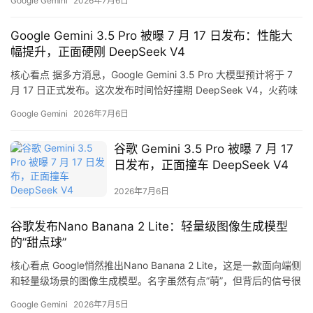
Google Gemini
2026年7月6日
足。 为什么跳票？谷歌这次认真了 原本5月IO大会上谷歌就说6月
发布，结果跳票了。期间还经历了多位AI大牛离职跳槽到对手公
Google Gemini 3.5 Pro 被曝 7 月 17 日发布：性能大
司，士气一度受挫。 但这次的延期不是白等的。据爆料，谷歌…
幅提升，正面硬刚 DeepSeek V4
A
核心看点 据多方消息，Google Gemini 3.5 Pro 大模型预计将于 7
I
月 17 日正式发布。这次发布时间恰好撞期 DeepSeek V4，火药味
日
十足。从现有信息来看，Gemini 3.5 Pro 在性能上将有显著提升，
报
Google Gemini
2026年7月6日
Google 显然是要在这场大模型军备竞赛中夺回话语权。 详细解析 1.
发布时间点的博弈 7 月 17 日这个节点选得很有意思。DeepSeek…
谷歌 Gemini 3.5 Pro 被曝 7 月 17
日发布，正面撞车 DeepSeek V4
开
源
2026年7月6日
项
目
谷歌发布Nano Banana 2 Lite：轻量级图像生成模型
的”甜点球”
核心看点 Google悄然推出Nano Banana 2 Lite，这是一款面向端侧
应
和轻量级场景的图像生成模型。名字虽然有点”萌”，但背后的信号很
用
清晰：谷歌正在加码AI图像生成的普及化，试图让手机也能跑高质
Google Gemini
2026年7月5日
量文生图。 详细解析 “Lite”不是简配，是精准定位 Nano Banana 2