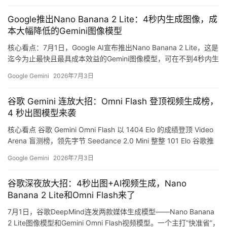
Lite的核心卖点是小体积+高效率。与动辄…
Google推出Nano Banana 2 Lite：4秒内生成图像，成
行
本大幅降低的Gemini图像模型
业
登录
注册
核心看点：7月1日，Google AI宣布推出Nano Banana 2 Lite，这是
/
迄今为止最快且最具成本效益的Gemini图像模型，可在不到4秒内生
好
成文本到图像输出。 创意工作流迎来革新 Google此次推出了两大重
文
Google Gemini
2026年7月3日
要更新，旨在简化创意工作流程： Nano Banana 2 Lite：最快的
Gemini图像模型，不到4秒生成图像 支持使用一个模型快速生成图
谷歌 Gemini 连放大招：Omni Flash 登顶视频生成榜，
像，然后立即使用…
教
4 秒出图模型来袭
程
核心看点 谷歌 Gemini Omni Flash 以 1404 Elo 的成绩登顶 Video
Arena 盲测榜，领先字节 Seedance 2.0 Mini 整整 101 Elo 谷歌推
出全新 AI 生图模型 Nano Banana 2 Lite，4 秒出图，成本仅
Google Gemini
2026年7月3日
0.034 美元/张 Gemini Omni Flash 开放范围扩大，正式支持视频生
模
成功能 Notebo…
型
谷歌深夜放大招：4秒出图+AI视频生成，Nano
框
Banana 2 Lite和Omni Flash来了
架
7月1日，谷歌DeepMind连发两款媒体生成模型——Nano Banana
2 Lite图像模型和Gemini Omni Flash视频模型。一个主打”快准省”，