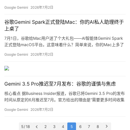
一个专攻视频创作，直接把AI内容生成的门槛又往下砸了一截。 核
Google Gemini
2026年7月2日
报
心看点 1. Nano Banana 2 Lite：4秒出图，1块钱做4张 这是Nano
告
Banana家族中速度最快、成本最低的图…
谷歌Gemini Spark正式登陆Mac：你的AI私人助理终于
上桌了
7月1日，谷歌给Mac用户送了个大礼包——AI智能体Gemini Spark
正式登陆macOS平台。这意味着什么？简单来说，你的Mac上多了
一个能干活、能思考、能帮你整理数字生活的AI助手。 核心看点 1.
Google Gemini
2026年7月2日
从聊天框到桌面助手 以前的Gemini就是个网页聊天工具，现在不一
样了。Spark直接整合进Gemini桌面客户端，能读取你的本地文
件、整理发票、生成表格，甚至帮你把下载文…
Gemini 3.5 Pro推迟至7月发布：谷歌的谨慎与焦虑
核心看点 据Business Insider报道，谷歌已将Gemini 3.5 Pro的发布
时间从原定的6月推迟至7月。官方给出的理由是”需要更多时间收集
早期测试者反馈并优化产品”，但知情人士透露，真正的痛点在于
Google Gemini
2026年7月2日
token消耗过快——这是Gemini系列长期被诟病的问题。 详细解析
谷歌在5月的I/O大会上首次预告了Gemini 3.5 Pro，CEO皮…
5 / 18
2
3
4
5
6
7
8