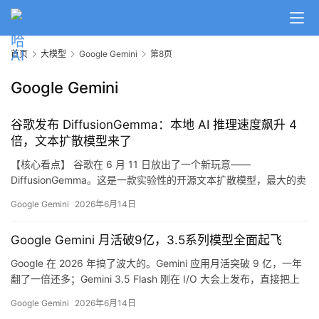
首页
大模型
Google Gemini
第8页
Google Gemini
谷歌发布 DiffusionGemma：本地 AI 推理速度飙升 4
倍，文本扩散模型来了
【核心看点】 谷歌在 6 月 11 日放出了一个新玩意——
DiffusionGemma。这是一款实验性的开源文本扩散模型，最大的卖
点是本地推理速度比传统自回归模型提升了整整 4 倍。如果这一方
Google Gemini
2026年6月14日
向被验证可行，它可能彻底改变大模型在端侧设备上的运行方式。
【详细解析】 文本扩散是什么？ 我们熟悉的大语言模型（如 GPT、
Google Gemini 月活破9亿，3.5系列模型全面起飞
Gemini）大多是自回归模型，也就是从左到右、逐词生成的方式…
Google 在 2026 年搞了波大的。Gemini 应用月活突破 9 亿，一年
翻了一倍还多；Gemini 3.5 Flash 刚在 I/O 大会上发布，直接把上
代旗舰 Gemini 3.1 Pro 按在地上摩擦；3.5 Pro 也官宣 6 月登场。
Google Gemini
2026年6月14日
这一连串动作，Google 明显是在告诉所有人：AI 战场，老子认真