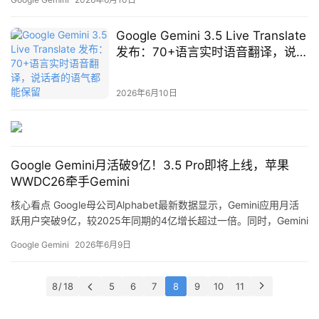
理一下这些值得关注的进展。 核心看点一：Gemini App月活超9
报
亿，一年翻倍 6月3日，谷歌母公司Alphabet在投资者演示文稿中放
告
Google Gemini 3.5 Live Translate
出重磅数据： Gemini App月活用户突破9亿 相比…
发布：70+语言实时语音翻译，说话
者的语气都能保留
2026年6月10日
Google Gemini月活破9亿！3.5 Pro即将上线，苹果
WWDC26牵手Gemini
核心看点 Google母公司Alphabet最新数据显示，Gemini应用月活
跃用户突破9亿，较2025年同期的4亿增长超过一倍。同时，Gemini
3.5 Pro预计将于6月推出，而在刚结束的苹果WWDC26大会上，苹
Google Gemini
2026年6月9日
果宣布与Google达成技术合作，基于Gemini搭建端云协同基础大模
型。 详细解析 1. 用户增长迅猛 Gemini App月活破9亿，AI概览（AI
Ove…
8 / 18
5
6
7
8
9
10
11