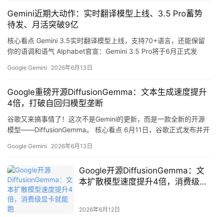
了。 核心看点 1. Gemini 月活 9 亿，增速全场最…
Gemini近期大动作：实时翻译模型上线、3.5 Pro蓄势
待发、月活突破9亿
A
核心看点 Gemini 3.5实时翻译模型上线，支持70+语言，还能保留
I
你的语调和语气 Alphabet官宣：Gemini 3.5 Pro将于6月正式发
日
布，内部代号”Cappuccino” Gemini App月活用户突破9亿，一年内
Google Gemini
2026年6月13日
报
翻倍增长 I/O 2026回顾：3.5 Flash、Omni、Spark三大新品全面
解析 谷歌Gemini近期全面发力 进…
Google重磅开源DiffusionGemma：文本生成速度提升
4倍，打破自回归模型垄断
开
谷歌又来搞事情了！这次不是Gemini的更新，而是一款全新的开源
源
模型——DiffusionGemma。 核心看点 6月11日，谷歌正式发布并开
项
源了DiffusionGemma，这是一款基于文本扩散机制的大语言模型。
目
Google Gemini
2026年6月13日
与传统的GPT、Gemini等自回归模型不同，DiffusionGemma采用了
一种全新的文本生成方式，在本地推理速度上实现了4倍的提升。
Google开源DiffusionGemma：文
什么是文本扩散模型？ 传统…
本扩散模型速度提升4倍，消费级显
应
卡就能跑
用
2026年6月12日