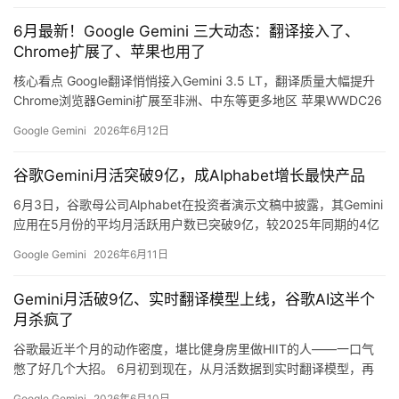
行
6月最新！Google Gemini 三大动态：翻译接入了、
业
Chrome扩展了、苹果也用了
登录
注册
/
核心看点 Google翻译悄悄接入Gemini 3.5 LT，翻译质量大幅提升
好
Chrome浏览器Gemini扩展至非洲、中东等更多地区 苹果WWDC26
文
官宣合作，Apple Intelligence引入Gemini Gemini 3.5 Pro预计6月
Google Gemini
2026年6月12日
内发布，月活用户已突破9亿 Google翻译接入Gemini 3.5 LT，翻译
质量大幅提升 6月11日，Google翻译正式…
谷歌Gemini月活突破9亿，成Alphabet增长最快产品
教
程
6月3日，谷歌母公司Alphabet在投资者演示文稿中披露，其Gemini
应用在5月份的平均月活跃用户数已突破9亿，较2025年同期的4亿
增长了一倍以上。 核心看点 Gemini应用已成为Alphabet旗下增长
Google Gemini
2026年6月11日
最快的产品之一。更值得关注的是，Gemini已深度集成到13款月活
模
超10亿的产品中，其中包括搜索、Gmail、Android等5款月活超30
型
Gemini月活破9亿、实时翻译模型上线，谷歌AI这半个
亿的旗舰产品。这意味着Gem…
框
月杀疯了
架
谷歌最近半个月的动作密度，堪比健身房里做HIIT的人——一口气
憋了好几个大招。 6月初到现在，从月活数据到实时翻译模型，再
到应用层面的更新，谷歌在Gemini这条线上火力全开。今天咱们梳
Google Gemini
2026年6月10日