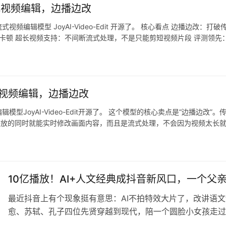
实时流式视频编辑，边播边改
编辑模型 JoyAI-Video-Edit 开源了。 核心看点 边播边改：
卡顿 超长视频支持：不间断流式处理，不是只能剪短视频片段 评测领先：Open
时流式视频编辑，边播边改
型JoyAI-Video-Edit开源了。 这个模型的核心卖点是“边播边
你在视频播放的同时就能实时修改画面内容，而且是流式处理，不会因为视频太长
10亿播放！AI+人文经典成抖音新风口，一个父
最近抖音上有个现象挺有意思：AI不拍特效大片了，改讲语
愈、苏轼、孔子四位先贤穿越到现代，陪一个圆脸小女孩走过
3000万播放。评论区里，成年人哭得比孩子还凶。 一个父亲