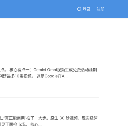
登录
注册
点。 核心看点一：Gemini Omni视频生成免费活动延期
创建最多10条视频。 这是Google在A…
”真正能商用”推了一大步。原生 30 秒视频、现实级渲
手可灵正面抢市场。 核心…