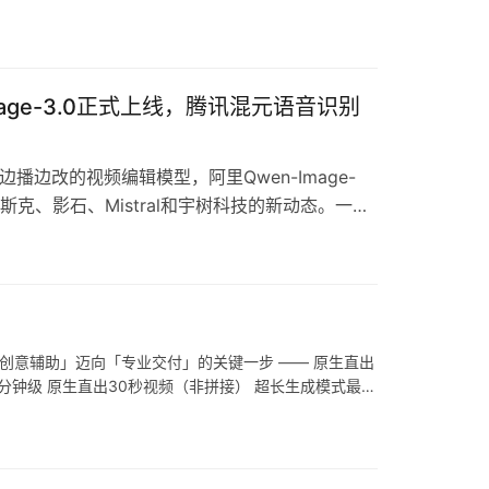
age-3.0正式上线，腾讯混元语音识别
边改的视频编辑模型，阿里Qwen-Image-
斯克、影石、Mistral和宇树科技的新动态。一文
边播边改成为现实 京东今天开源了自研的实时流式视频
从「创意辅助」迈向「专业交付」的关键一步 —— 原生直出
秒级到分钟级 原生直出30秒视频（非拼接） 超长生成模式最