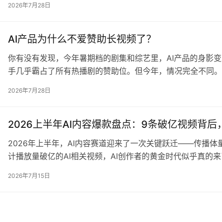
2026年7月28日
一棠爸爸”是个文科生，女儿叫一…
AI产品为什么不爱赞助长视频了？
你有没有发现，今年暑期档的剧集和综艺里，AI产品的身影变
手几乎霸占了所有热播剧的赞助位。但今年，情况完全不同。W
偏没在长视频里砸钱。这不是偶然，而是AI产品营销逻辑正在发
2026年7月28日
不再追求”人人皆知”，而是瞄准”…
2026上半年AI内容爆款盘点：9条破亿视频背
2026年上半年，AI内容赛道迎来了一次关键跃迁——传播体
计播放量破亿的AI相关视频，AI创作者的黄金时代似乎真的
致分为两类： AIGC原生内容：比如”旧梦留声机”发布的《
2026年7月15日
&#82…