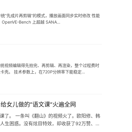
打破传统”先成片再剪辑”的模式，播放画面同步实时修改 性能
VE-Bench 上超越 SANA…
改”。传统视频编辑得先拍完、再剪辑、再渲染，整个过程费时
就卡壳。 技术参数上，在720P分辨率下能稳定…
亲给女儿做的”语文课”火遍全网
文课了。 一条叫《翻山》的视频火了。欧阳修、韩
人生困惑。没有炫目特效，却收获了92万赞、
给女儿开的”小灶”，怎么成了全网爆款？ 创作者”