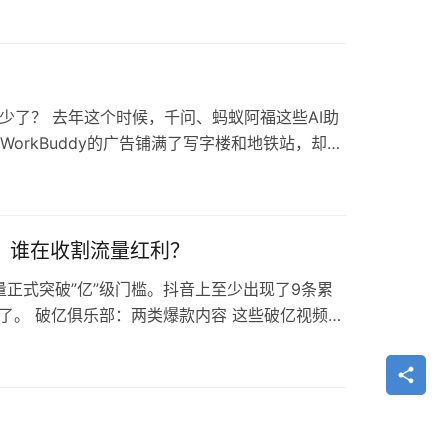
少了？ 去年这个时候，千问、蚂蚁阿福这些AI助
orkBuddy的广告铺满了写字楼和地铁站，却偏
生根本性转变。 精准流量 > 泛化曝光 AI产品
后，谁在收割流量红利？
量正式突破”亿”级门槛。抖音上至少出现了9条累
来了。 破亿俱乐部：两类爆款内容 这些破亿视频大
早餐奶奶》，用AI致敬已故的浙江衢州”早餐奶奶