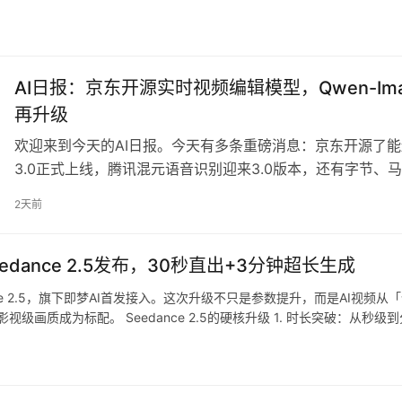
AI日报：京东开源实时视频编辑模型，Qwen-Im
再升级
欢迎来到今天的AI日报。今天有多条重磅消息：京东开源了能边播
3.0正式上线，腾讯混元语音识别迎来3.0版本，还有字节、马
带你快速过一遍。 京东开源JoyAI-Video-Edit：视频
2天前
编辑模型 JoyAI-Video-Edit。这个模…
dance 2.5发布，30秒直出+3分钟超长生成
ce 2.5，旗下即梦AI首发接入。这次升级不只是参数提升，而是AI视频
，影视级画质成为标配。 Seedance 2.5的硬核升级 1. 时长突破：从