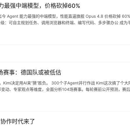
ent能力最强中端模型，价格砍掉60%
c 推出迄今 Agent 能力最强的中端模型，性能直逼旗舰 Opus 4.8 价格砍掉 6
力全面升级：可自主规划任务、调用浏览器和终端、编写代码、多步骤办公 成
104场赛事：德国队或被低估
imi决定用AI来”猜”胜负。 300个子Agent并行作战 Kimi这次搞了个
变动、专家观点等维度，全面分析104场赛事。每轮赛前公开预测，赛后
t团队协作时代来了