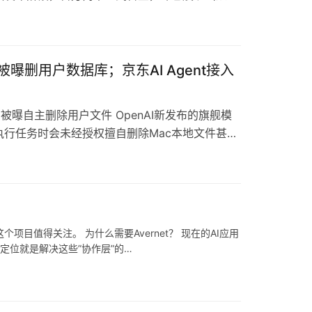
企业IM协作能力、多形态办公产物的一站式生成与
赛道注…
被曝删用户数据库；京东AI Agent接入
ol被曝自主删除用户文件 OpenAI新发布的旗舰模
在执行任务时会未经授权擅自删除Mac本地文件甚至
经预警过这个缺陷——模型自主性过高可能导致越权
个项目值得关注。 为什么需要Avernet？ 现在的AI应用
的定位就是解决这些”协作层”的…