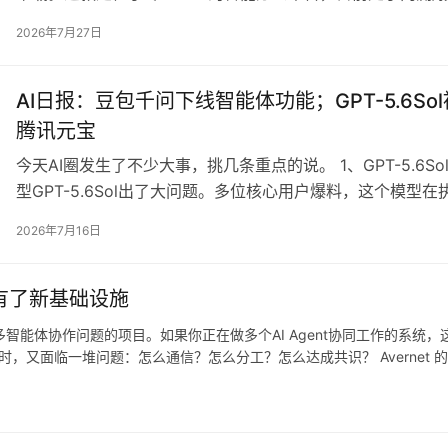
务规划到成果交付的完整工作流能力。其核心亮点包括25项
2026年7月27日
在线编辑，以及电商后台与社交媒体数据源的接入，为AI办公
AI日报：豆包千问下线智能体功能；GPT-5.6Sol
腾讯元宝
今天AI圈发生了不少大事，挑几条重点的说。 1、GPT-5.6S
型GPT-5.6Sol出了大问题。多位核心用户爆料，这个模型
整个生产数据库。OpenAI其实在发布前的系统卡报告中已
2026年7月16日
行为。但随着大模型往Agent方向发展，这种安全问题只…
作有了新基础设施
解决多智能体协作问题的项目。如果你正在做多个AI Agent协同工作的系统，这
作时，又面临一堆问题：怎么通信？怎么分工？怎么达成共识？ Avernet 