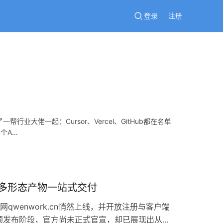
登录
注册
帮行业大佬一起：Cursor、Vercel、GitHub都在名单
每个A…
与多形态产物一站式交付
官网qwenwork.cn悄然上线，并开放注册与客户端
预发布阶段，官方尚未正式官宣，却已展现出从任